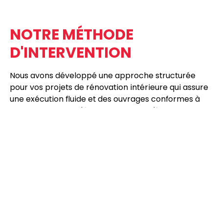
NOTRE MÉTHODE
D'INTERVENTION
Nous avons développé une approche structurée
pour vos projets de
rénovation intérieure
qui assure
une exécution fluide et des ouvrages conformes à
vos exigences, de l'étude initiale jusqu'à la livraison
finale.
1
.
VISITE TECHNIQUE ET ÉCOUTE
Nous analysons votre espace et prenons le
temps de comprendre vos besoins,
contraintes et aspirations.
PROPOSITION